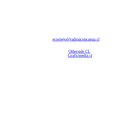
NOSOTROS
Con 60 años de trayectoria, somos líderes en transmisiones informativas y
deportivas.
Contáctanos:
ecornejo@radioaconcagua.cl
Copyright 2026 | Radio Aconcagua
Desarrollado por
Otherside CL
Mantención Web:
Graficmedia.cl
SÍGUENOS