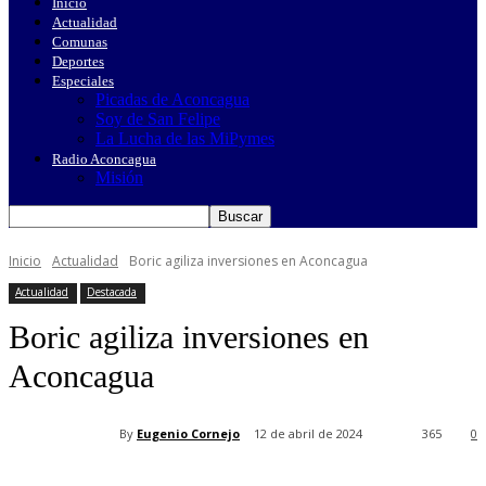
Inicio
Actualidad
Comunas
Deportes
Especiales
Picadas de Aconcagua
Soy de San Felipe
La Lucha de las MiPymes
Radio Aconcagua
Misión
Inicio
Actualidad
Boric agiliza inversiones en Aconcagua
Actualidad
Destacada
Boric agiliza inversiones en
Aconcagua
By
Eugenio Cornejo
12 de abril de 2024
365
0