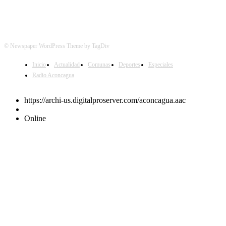
© Newspaper WordPress Theme by TagDiv
Inicio
Actualidad
Comunas
Deportes
Especiales
Radio Aconcagua
https://archi-us.digitalproserver.com/aconcagua.aac
Online