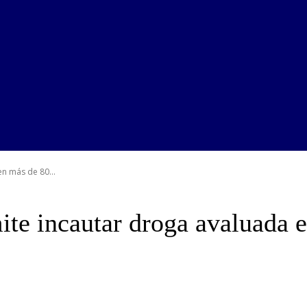
n más de 80...
ite incautar droga avaluada 