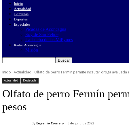
Inicio
Actualidad
Comunas
Deportes
Especiales
Picadas de Aconcagua
Soy de San Felipe
La Lucha de las MiPymes
Radio Aconcagua
Misión
Inicio
Actualidad
Olfato de perro Fermín permite incautar droga avaluada e
Actualidad
Destacada
Olfato de perro Fermín perm
pesos
By
Eugenio Cornejo
6 de julio de 2022