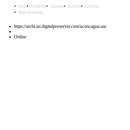
Inicio
Actualidad
Comunas
Deportes
Especiales
Radio Aconcagua
https://archi-us.digitalproserver.com/aconcagua.aac
Online