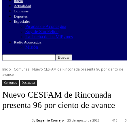
Inicio
Actualidad
Comunas
Deportes
Especiales
Picadas de Aconcagua
Soy de San Felipe
La Lucha de las MiPymes
Radio Aconcagua
Misión
Inicio
Comunas
Nuevo CESFAM de Rinconada presenta 96 por ciento de
avance
Comunas
Destacada
Nuevo CESFAM de Rinconada
presenta 96 por ciento de avance
By
Eugenio Cornejo
25 de agosto de 2023
416
0