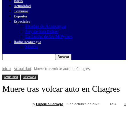
Inicio
Actualidad
Comunas
Deportes
Especiales
Picadas de Aconcagua
Soy de San Felipe
La Lucha de las MiPymes
Radio Aconcagua
Misión
Inicio
Actualidad
Muere tras volcar auto en Chagres
Actualidad
Destacada
Muere tras volcar auto en Chagres
By
Eugenio Cornejo
1 de octubre de 2022
1284
0