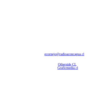
NOSOTROS
Con 60 años de trayectoria, somos líderes en transmisiones informativas y
deportivas.
Contáctanos:
ecornejo@radioaconcagua.cl
Copyright 2026 | Radio Aconcagua
Desarrollado por
Otherside CL
Mantención Web:
Graficmedia.cl
SÍGUENOS