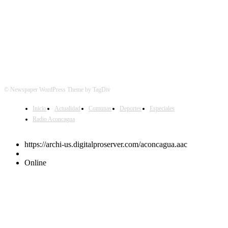
© Newspaper WordPress Theme by TagDiv
Inicio
Actualidad
Comunas
Deportes
Especiales
Radio Aconcagua
https://archi-us.digitalproserver.com/aconcagua.aac
Online