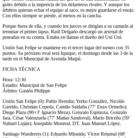
goles debido a la impericia de los delanteros rivales. Y aunque los
árbitros quieran echar el equipo al saco, es mejor guardarse el enojo.
Con ellos siempre se pierde, al menos en la cancha.
Porque fuera de ella, y cuando los jueces se dirigían a su camarín al
terminar el primer lapso, Raúl Delgado descargó un arsenal de
puteadas en su contra. Estaba en llamas el dueño del Uní Uní.
Unión San Felipe se mantiene en el tercer lugar del torneo con 35
puntos. Su próximo rival será Iquique, el domingo desde las 3 de la
tarde en el Municipal de Avenida Maipú.
FICHA TÉCNICA
Hora: 12:30
Estadio: Municipal de San Felipe
Árbitro: Gastón Philippe
Unión San Felipe (0): Pablo Heredia; Yerko González, Nicolás
Garrido, Christian Cepeda, Camilo Saldaña (77′ Enzo Ormeño);
Diego Plaza (90+3′ Ignacio Meza), Gonzalo Espinoza, Gonzalo
Jara, César Valenzuela (77′ Matías Sandoval), Mario Briceño (59′
Nahuel Luján); Josepablo Monreal. DT. Juan Manuel López.
Santiago Wanderers (1): Eduardo Miranda; Víctor Retamal (68′