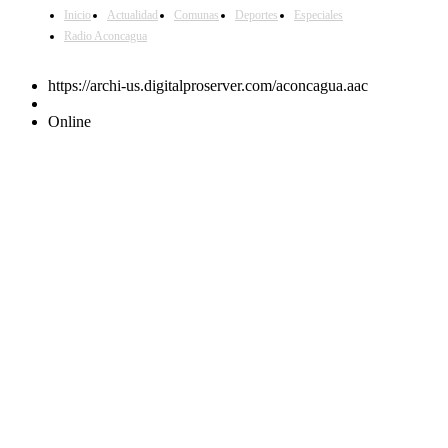
Inicio
Actualidad
Comunas
Deportes
Especiales
Radio Aconcagua
https://archi-us.digitalproserver.com/aconcagua.aac
Online