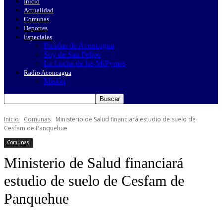
Inicio
Actualidad
Comunas
Deportes
Especiales
Picadas de Aconcagua
Soy de San Felipe
La Lucha de las MiPymes
Radio Aconcagua
Misión
Inicio
Comunas
Ministerio de Salud financiará estudio de suelo de
Cesfam de Panquehue
Comunas
Ministerio de Salud financiará
estudio de suelo de Cesfam de
Panquehue