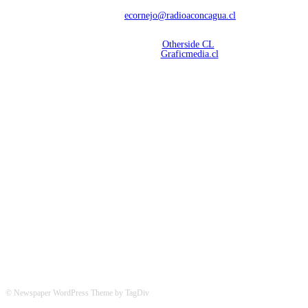
Contáctanos:
ecornejo@radioaconcagua.cl
Copyright 2026 | Radio Aconcagua
Desarrollado por
Otherside CL
Mantención Web:
Graficmedia.cl
SÍGUENOS
© Newspaper WordPress Theme by TagDiv