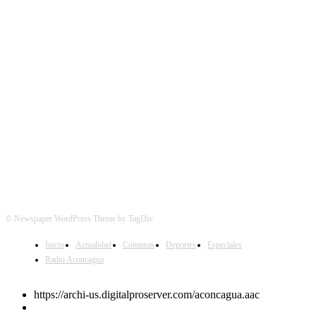
SÍGUENOS
© Newspaper WordPress Theme by TagDiv
Inicio
Actualidad
Comunas
Deportes
Especiales
Radio Aconcagua
https://archi-us.digitalproserver.com/aconcagua.aac