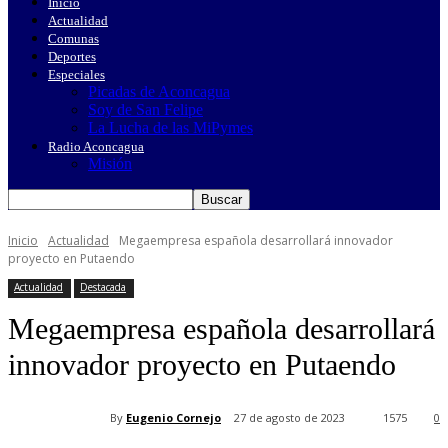
Inicio
Actualidad
Comunas
Deportes
Especiales
Picadas de Aconcagua
Soy de San Felipe
La Lucha de las MiPymes
Radio Aconcagua
Misión
Inicio
Actualidad
Megaempresa española desarrollará innovador
proyecto en Putaendo
Actualidad
Destacada
Megaempresa española desarrollará
innovador proyecto en Putaendo
By
Eugenio Cornejo
27 de agosto de 2023
1575
0