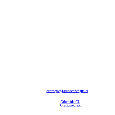
NOSOTROS
Con 60 años de trayectoria, somos líderes en transmisiones informativas y
deportivas.
Contáctanos:
ecornejo@radioaconcagua.cl
Copyright 2026 | Radio Aconcagua
Desarrollado por
Otherside CL
Mantención Web:
Graficmedia.cl