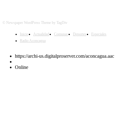
© Newspaper WordPress Theme by TagDiv
Inicio
Actualidad
Comunas
Deportes
Especiales
Radio Aconcagua
https://archi-us.digitalproserver.com/aconcagua.aac
Online