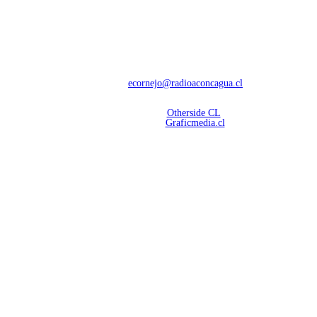
NOSOTROS
Con 60 años de trayectoria, somos líderes en transmisiones informativas y
deportivas.
Contáctanos:
ecornejo@radioaconcagua.cl
Copyright 2026 | Radio Aconcagua
Desarrollado por
Otherside CL
Mantención Web:
Graficmedia.cl
SÍGUENOS