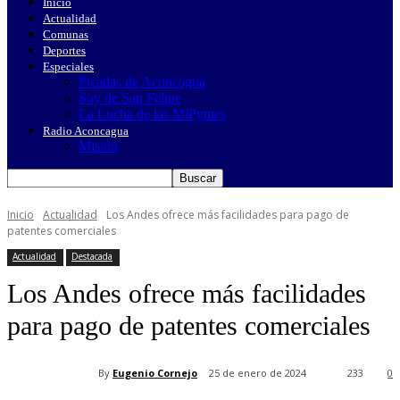
Inicio
Actualidad
Comunas
Deportes
Especiales
Picadas de Aconcagua
Soy de San Felipe
La Lucha de las MiPymes
Radio Aconcagua
Misión
Inicio
Actualidad
Los Andes ofrece más facilidades para pago de
patentes comerciales
Actualidad
Destacada
Los Andes ofrece más facilidades
para pago de patentes comerciales
By
Eugenio Cornejo
25 de enero de 2024
233
0