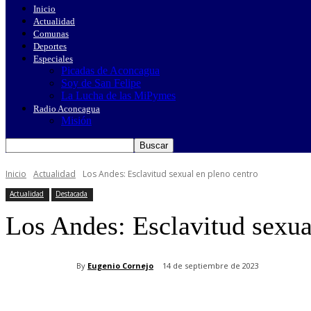
Inicio
Actualidad
Comunas
Deportes
Especiales
Picadas de Aconcagua
Soy de San Felipe
La Lucha de las MiPymes
Radio Aconcagua
Misión
Inicio
Actualidad
Los Andes: Esclavitud sexual en pleno centro
Actualidad
Destacada
Los Andes: Esclavitud sexua
By
Eugenio Cornejo
14 de septiembre de 2023
Cuota