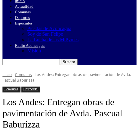
Inicio
Actualidad
Comunas
Deportes
Especiales
Picadas de Aconcagua
Soy de San Felipe
La Lucha de las MiPymes
Radio Aconcagua
Misión
Inicio
Comunas
Los Andes: Entregan obras de pavimentación de Avda.
Pascual Baburizza
Comunas
Destacada
Los Andes: Entregan obras de
pavimentación de Avda. Pascual
Baburizza