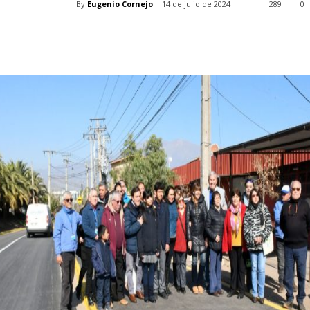
By
Eugenio Cornejo
14 de julio de 2024
289
0