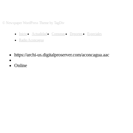
© Newspaper WordPress Theme by TagDiv
Inicio
Actualidad
Comunas
Deportes
Especiales
Radio Aconcagua
https://archi-us.digitalproserver.com/aconcagua.aac
Online