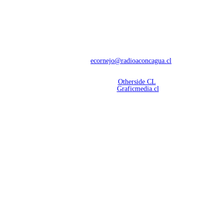
NOSOTROS
Con 60 años de trayectoria, somos líderes en transmisiones informativas y
deportivas.
Contáctanos:
ecornejo@radioaconcagua.cl
Copyright 2026 | Radio Aconcagua
Desarrollado por
Otherside CL
Mantención Web:
Graficmedia.cl
SÍGUENOS