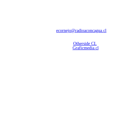
NOSOTROS
Con 60 años de trayectoria, somos líderes en transmisiones informativas y
deportivas.
Contáctanos:
ecornejo@radioaconcagua.cl
Copyright 2026 | Radio Aconcagua
Desarrollado por
Otherside CL
Mantención Web:
Graficmedia.cl
SÍGUENOS