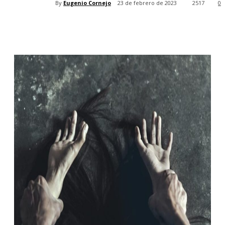
By
Eugenio Cornejo
23 de febrero de 2023
2517
0