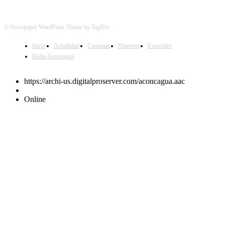
© Newspaper WordPress Theme by TagDiv
Inicio
Actualidad
Comunas
Deportes
Especiales
Radio Aconcagua
https://archi-us.digitalproserver.com/aconcagua.aac
Online