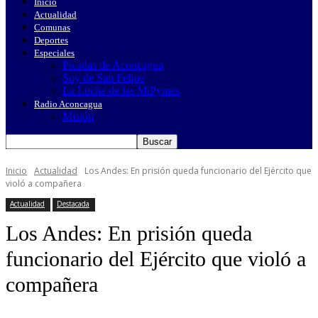
Inicio
Actualidad
Comunas
Deportes
Especiales
Picadas de Aconcagua
Soy de San Felipe
La Lucha de las MiPymes
Radio Aconcagua
Misión
Inicio
Actualidad
Los Andes: En prisión queda funcionario del Ejército que
violó a compañera
Actualidad
Destacada
Los Andes: En prisión queda
funcionario del Ejército que violó a
compañera