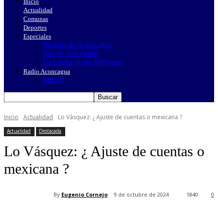
Inicio
Actualidad
Comunas
Deportes
Especiales
Picadas de Aconcagua
Soy de San Felipe
La Lucha de las MiPymes
Radio Aconcagua
Misión
Inicio
Actualidad
Lo Vásquez: ¿ Ajuste de cuentas o mexicana ?
Actualidad
Destacada
Lo Vásquez: ¿ Ajuste de cuentas o
mexicana ?
By
Eugenio Cornejo
9 de octubre de 2024
1840
0