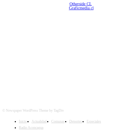
Desarrollado por
Otherside CL
Mantención Web:
Graficmedia.cl
SÍGUENOS
© Newspaper WordPress Theme by TagDiv
Inicio
Actualidad
Comunas
Deportes
Especiales
Radio Aconcagua