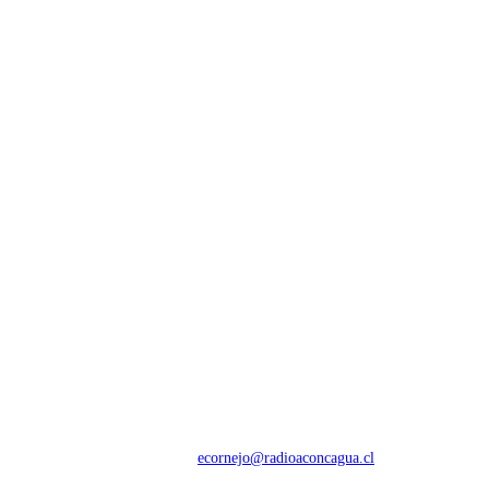
NOSOTROS
Con 60 años de trayectoria, somos líderes en transmisiones informativas y
deportivas.
Contáctanos:
ecornejo@radioaconcagua.cl
Copyright 2026 | Radio Aconcagua