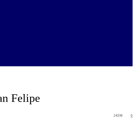
an Felipe
24338
0