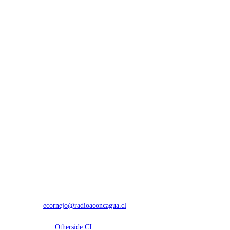
NOSOTROS
Con 60 años de trayectoria, somos líderes en transmisiones informativas y dep
Contáctanos:
ecornejo@radioaconcagua.cl
Copyright 2026 | Radio Aconcagua
Desarrollado por
Otherside CL