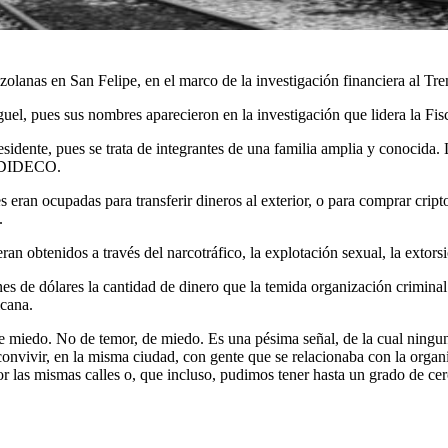
olanas en San Felipe, en el marco de la investigación financiera al Tr
l, pues sus nombres aparecieron en la investigación que lidera la Fisc
idente, pues se trata de integrantes de una familia amplia y conocida.
la DIDECO.
es eran ocupadas para transferir dineros al exterior, o para comprar cr
.
n obtenidos a través del narcotráfico, la explotación sexual, la extorsión
s de dólares la cantidad de dinero que la temida organización criminal 
icana.
n de miedo. No de temor, de miedo. Es una pésima señal, de la cual nin
 convivir, en la misma ciudad, con gente que se relacionaba con la orga
 las mismas calles o, que incluso, pudimos tener hasta un grado de cer