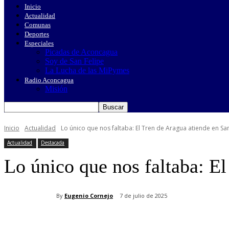
Inicio
Actualidad
Comunas
Deportes
Especiales
Picadas de Aconcagua
Soy de San Felipe
La Lucha de las MiPymes
Radio Aconcagua
Misión
Inicio
Actualidad
Lo único que nos faltaba: El Tren de Aragua atiende en San
Actualidad
Destacada
Lo único que nos faltaba: El
By
Eugenio Cornejo
7 de julio de 2025
Cuota