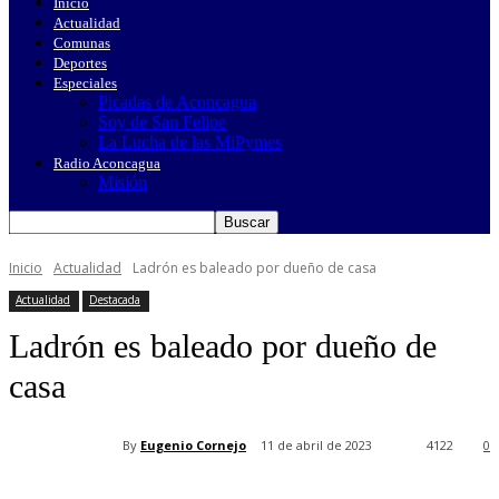
Inicio
Actualidad
Comunas
Deportes
Especiales
Picadas de Aconcagua
Soy de San Felipe
La Lucha de las MiPymes
Radio Aconcagua
Misión
Inicio
Actualidad
Ladrón es baleado por dueño de casa
Actualidad
Destacada
Ladrón es baleado por dueño de
casa
By
Eugenio Cornejo
11 de abril de 2023
4122
0