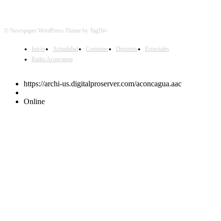
© Newspaper WordPress Theme by TagDiv
Inicio
Actualidad
Comunas
Deportes
Especiales
Radio Aconcagua
https://archi-us.digitalproserver.com/aconcagua.aac
Online