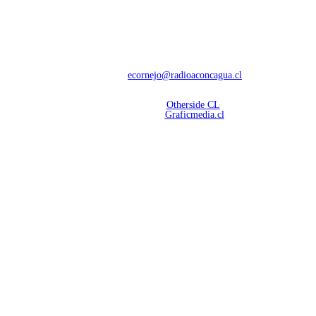
NOSOTROS
Con 60 años de trayectoria, somos líderes en transmisiones informativas y
deportivas.
Contáctanos:
ecornejo@radioaconcagua.cl
Copyright 2026 | Radio Aconcagua
Desarrollado por
Otherside CL
Mantención Web:
Graficmedia.cl
SÍGUENOS