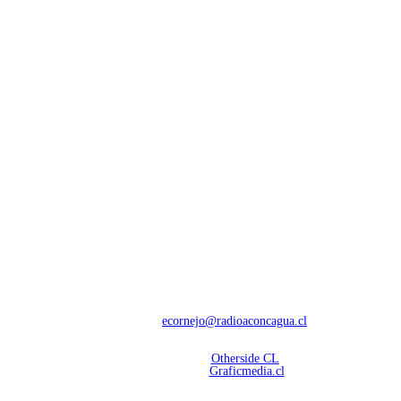
NOSOTROS
Con 60 años de trayectoria, somos líderes en transmisiones informativas y
deportivas.
Contáctanos:
ecornejo@radioaconcagua.cl
Copyright 2026 | Radio Aconcagua
Desarrollado por
Otherside CL
Mantención Web:
Graficmedia.cl