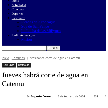
Inicio
Actualidad
Comunas
Deportes
Especiales
Picadas de Aconcagua
Soy de San Felipe
La Lucha de las MiPymes
Radio Aconcagua
Misión
Inicio
Comunas
Jueves habrá corte de agua en Catemu
Comunas
Destacada
Jueves habrá corte de agua en
Catemu
By
Eugenio Cornejo
13 de febrero de 2024
331
0