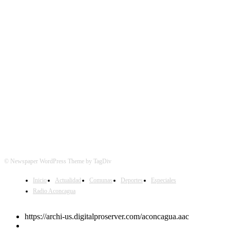
SÍGUENOS
© Newspaper WordPress Theme by TagDiv
Inicio
Actualidad
Comunas
Deportes
Especiales
Radio Aconcagua
https://archi-us.digitalproserver.com/aconcagua.aac