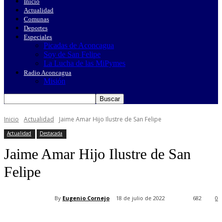
Inicio
Actualidad
Comunas
Deportes
Especiales
Picadas de Aconcagua
Soy de San Felipe
La Lucha de las MiPymes
Radio Aconcagua
Misión
Inicio
Actualidad
Jaime Amar Hijo Ilustre de San Felipe
Actualidad
Destacada
Jaime Amar Hijo Ilustre de San
Felipe
By
Eugenio Cornejo
18 de julio de 2022
682
0