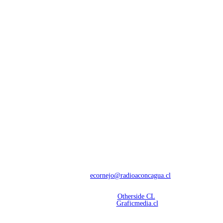
NOSOTROS
Con 60 años de trayectoria, somos líderes en transmisiones informativas y
deportivas.
Contáctanos:
ecornejo@radioaconcagua.cl
Copyright 2026 | Radio Aconcagua
Desarrollado por
Otherside CL
Mantención Web:
Graficmedia.cl