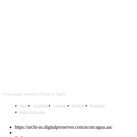
SÍGUENOS
© Newspaper WordPress Theme by TagDiv
Inicio
Actualidad
Comunas
Deportes
Especiales
Radio Aconcagua
https://archi-us.digitalproserver.com/aconcagua.aac