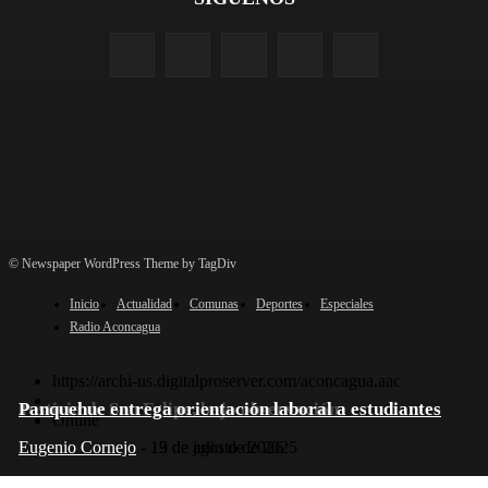
© Newspaper WordPress Theme by TagDiv
Inicio
Actualidad
Comunas
Deportes
Especiales
Radio Aconcagua
https://archi-us.digitalproserver.com/aconcagua.aac
Justicia de San Felipe, bajo observación
Panquehue entrega orientación laboral a estudiantes
Online
Eugenio Cornejo
Eugenio Cornejo
-
-
13 de julio de 2026
19 de agosto de 2025