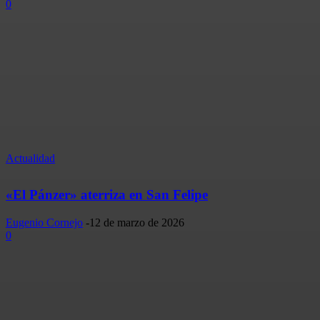
0
Actualidad
«El Pánzer» aterriza en San Felipe
Eugenio Cornejo
-
12 de marzo de 2026
0