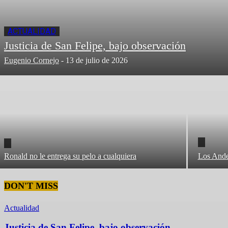
ACTUALIDAD
Justicia de San Felipe, bajo observación
Eugenio Cornejo
-
13 de julio de 2026
Ronald no le entrega su pelo a cualquiera
Los Andes
DON'T MISS
Actualidad
Justicia de San Felipe, bajo observación