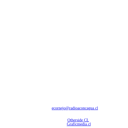
NOSOTROS
Con 60 años de trayectoria, somos líderes en transmisiones informativas y
deportivas.
Contáctanos:
ecornejo@radioaconcagua.cl
Copyright 2026 | Radio Aconcagua
Desarrollado por
Otherside CL
Mantención Web:
Graficmedia.cl