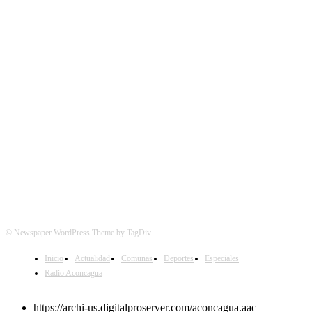
SÍGUENOS
© Newspaper WordPress Theme by TagDiv
Inicio
Actualidad
Comunas
Deportes
Especiales
Radio Aconcagua
https://archi-us.digitalproserver.com/aconcagua.aac