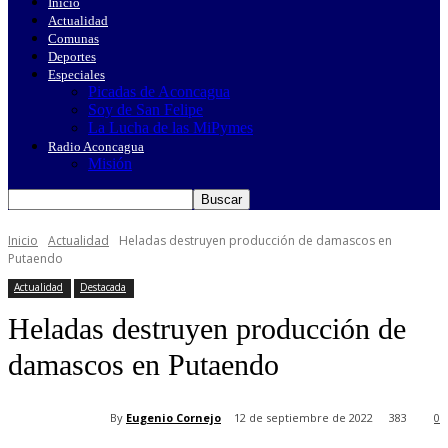
Inicio
Actualidad
Comunas
Deportes
Especiales
Picadas de Aconcagua
Soy de San Felipe
La Lucha de las MiPymes
Radio Aconcagua
Misión
Inicio
Actualidad
Heladas destruyen producción de damascos en
Putaendo
Actualidad
Destacada
Heladas destruyen producción de
damascos en Putaendo
By
Eugenio Cornejo
12 de septiembre de 2022
383
0