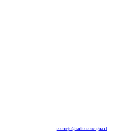
NOSOTROS
Con 60 años de trayectoria, somos líderes en transmisiones informativas y
deportivas.
Contáctanos:
ecornejo@radioaconcagua.cl
Copyright 2026 | Radio Aconcagua