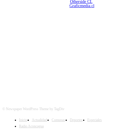
Desarrollado por
Otherside CL
Mantención Web:
Graficmedia.cl
SÍGUENOS
© Newspaper WordPress Theme by TagDiv
Inicio
Actualidad
Comunas
Deportes
Especiales
Radio Aconcagua