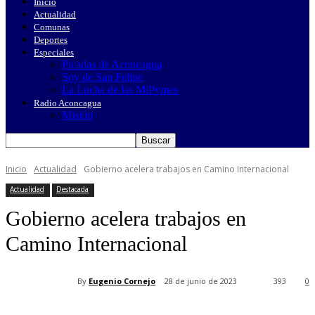
Inicio
Actualidad
Comunas
Deportes
Especiales
Picadas de Aconcagua
Soy de San Felipe
La Lucha de las MiPymes
Radio Aconcagua
Misión
Inicio
Actualidad
Gobierno acelera trabajos en Camino Internacional
Actualidad
Destacada
Gobierno acelera trabajos en
Camino Internacional
By
Eugenio Cornejo
28 de junio de 2023
393
0