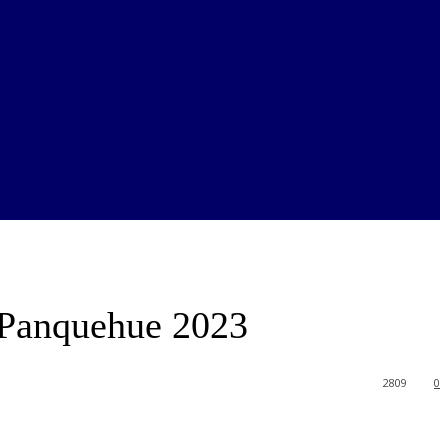
n Panquehue 2023
2809
0