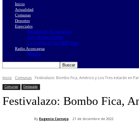
Inicio
Actualidad
Comunas
Deportes
Especiales
Picadas de Aconcagua
Soy de San Felipe
La Lucha de las MiPymes
Radio Aconcagua
Misión
Inicio
Comunas
Festivalazo: Bombo Fica, Américo y Los Tres estarán en P
Comunas
Destacada
Festivalazo: Bombo Fica, A
By
Eugenio Cornejo
21 de diciembre de 2022
Cuota