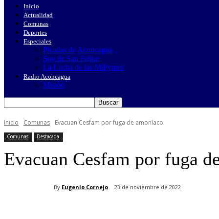
Inicio
Actualidad
Comunas
Deportes
Especiales
Picadas de Aconcagua
Soy de San Felipe
La Lucha de las MiPymes
Radio Aconcagua
Misión
Inicio
Comunas
Evacuan Cesfam por fuga de amoníaco
Comunas
Destacada
Evacuan Cesfam por fuga d
By
Eugenio Cornejo
23 de noviembre de 2022
Cuota