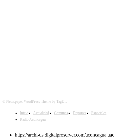
SÍGUENOS
© Newspaper WordPress Theme by TagDiv
Inicio
Actualidad
Comunas
Deportes
Especiales
Radio Aconcagua
https://archi-us.digitalproserver.com/aconcagua.aac