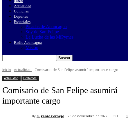
Inicio
Actualidad
Comunas
Deportes
Especiales
Picadas de Aconcagua
Soy de San Felipe
La Lucha de las MiPymes
Radio Aconcagua
Misión
Inicio
Actualidad
Comisario de San Felipe asumirá importante cargo
Actualidad
Destacada
Comisario de San Felipe asumirá
importante cargo
By
Eugenio Cornejo
23 de noviembre de 2022
891
0