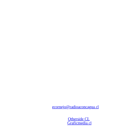
NOSOTROS
Con 60 años de trayectoria, somos líderes en transmisiones informativas y
deportivas.
Contáctanos:
ecornejo@radioaconcagua.cl
Copyright 2026 | Radio Aconcagua
Desarrollado por
Otherside CL
Mantención Web:
Graficmedia.cl