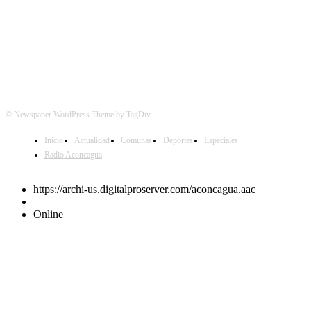
© Newspaper WordPress Theme by TagDiv
Inicio
Actualidad
Comunas
Deportes
Especiales
Radio Aconcagua
https://archi-us.digitalproserver.com/aconcagua.aac
Online