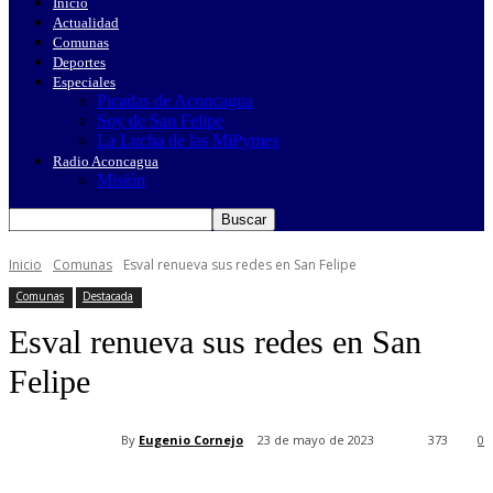
Inicio
Actualidad
Comunas
Deportes
Especiales
Picadas de Aconcagua
Soy de San Felipe
La Lucha de las MiPymes
Radio Aconcagua
Misión
Inicio
Comunas
Esval renueva sus redes en San Felipe
Comunas
Destacada
Esval renueva sus redes en San
Felipe
By
Eugenio Cornejo
23 de mayo de 2023
373
0