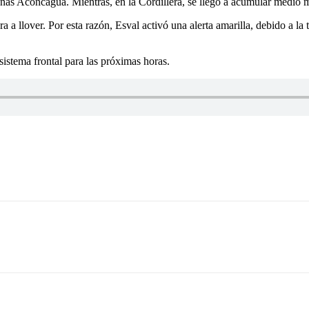
unas Aconcagua. Mientras, en la Cordillera, se llegó a acumular medio m
a a llover. Por esta razón, Esval activó una alerta amarilla, debido a l
tema frontal para las próximas horas.