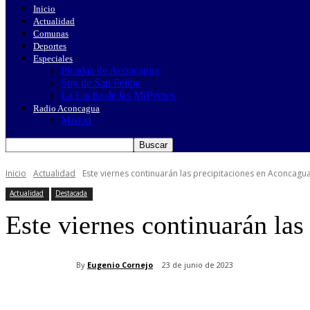
Inicio
Actualidad
Comunas
Deportes
Especiales
Picadas de Aconcagua
Soy de San Felipe
La Lucha de las MiPymes
Radio Aconcagua
Misión
Inicio
Actualidad
Este viernes continuarán las precipitaciones en Aconcagu
Actualidad
Destacada
Este viernes continuarán la
By
Eugenio Cornejo
23 de junio de 2023
Cuota