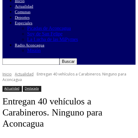
Inicio
Actualidad
Comunas
Deportes
Especiales
Picadas de Aconcagua
Soy de San Felipe
La Lucha de las MiPymes
Radio Aconcagua
Misión
Inicio
Actualidad
Entregan 40 vehículos a Carabineros. Ninguno para
Aconcagua
Actualidad
Destacada
Entregan 40 vehículos a
Carabineros. Ninguno para
Aconcagua