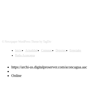
© Newspaper WordPress Theme by TagDiv
Inicio
Actualidad
Comunas
Deportes
Especiales
Radio Aconcagua
https://archi-us.digitalproserver.com/aconcagua.aac
Online