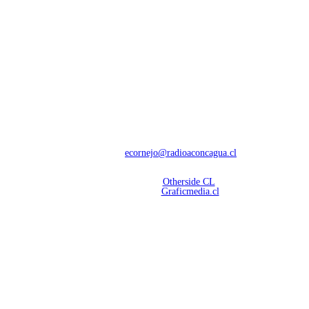
NOSOTROS
Con 60 años de trayectoria, somos líderes en transmisiones informativas y
deportivas.
Contáctanos:
ecornejo@radioaconcagua.cl
Copyright 2026 | Radio Aconcagua
Desarrollado por
Otherside CL
Mantención Web:
Graficmedia.cl
SÍGUENOS