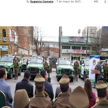
By
Eugenio Cornejo
7 de mayo de 2025
443
0