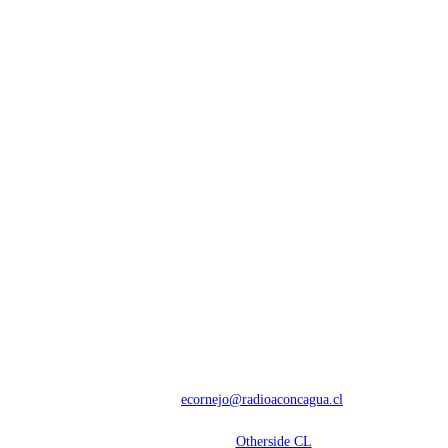
NOSOTROS
Con 60 años de trayectoria, somos líderes en transmisiones informativas y
deportivas.
Contáctanos:
ecornejo@radioaconcagua.cl
Copyright 2026 | Radio Aconcagua
Desarrollado por
Otherside CL