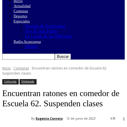
Inicio
Actualidad
Comunas
Deportes
Especiales
Picadas de Aconcagua
Soy de San Felipe
La Lucha de las MiPymes
Radio Aconcagua
Misión
Inicio
Comunas
Encuentran ratones en comedor de Escuela 62.
Suspenden clases
Comunas
Destacada
Encuentran ratones en comedor de
Escuela 62. Suspenden clases
By
Eugenio Cornejo
12 de junio de 2023
478
0