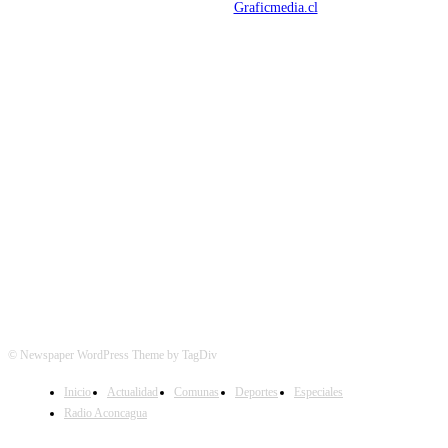
Mantención Web:
Graficmedia.cl
SÍGUENOS
© Newspaper WordPress Theme by TagDiv
Inicio
Actualidad
Comunas
Deportes
Especiales
Radio Aconcagua