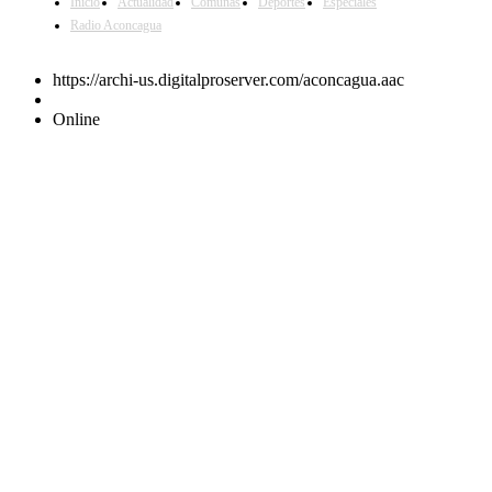
Inicio
Actualidad
Comunas
Deportes
Especiales
Radio Aconcagua
https://archi-us.digitalproserver.com/aconcagua.aac
Online