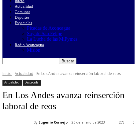
Inicio
Actualidad
Comunas
Deportes
Especiales
Picadas de Aconcagua
Soy de San Felipe
La Lucha de las MiPymes
Radio Aconcagua
Misión
Inicio
Actualidad
En Los Andes avanza reinserción laboral de reos
Actualidad
Destacada
En Los Andes avanza reinserción
laboral de reos
By
Eugenio Cornejo
26 de enero de 2023
273
0