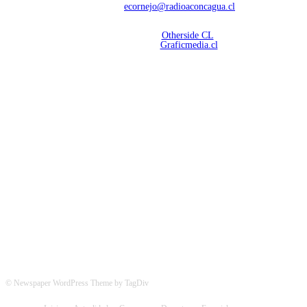
Contáctanos:
ecornejo@radioaconcagua.cl
Copyright 2026 | Radio Aconcagua
Desarrollado por
Otherside CL
Mantención Web:
Graficmedia.cl
SÍGUENOS
© Newspaper WordPress Theme by TagDiv