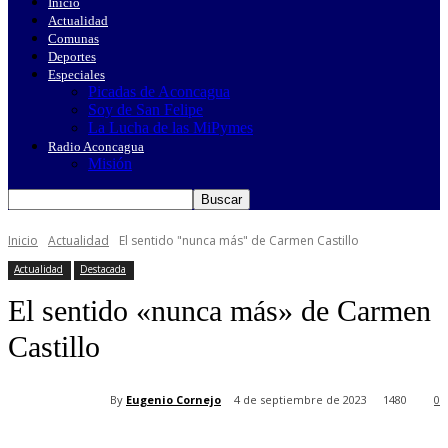
Inicio
Actualidad
Comunas
Deportes
Especiales
Picadas de Aconcagua
Soy de San Felipe
La Lucha de las MiPymes
Radio Aconcagua
Misión
Inicio
Actualidad
El sentido "nunca más" de Carmen Castillo
Actualidad
Destacada
El sentido «nunca más» de Carmen
Castillo
By
Eugenio Cornejo
4 de septiembre de 2023
1480
0