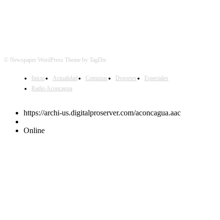
© Newspaper WordPress Theme by TagDiv
Inicio
Actualidad
Comunas
Deportes
Especiales
Radio Aconcagua
https://archi-us.digitalproserver.com/aconcagua.aac
Online