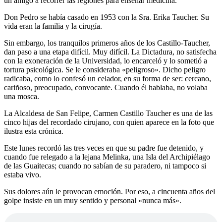
un amigo a recorrer las regiones para enseñar medicina.
Don Pedro se había casado en 1953 con la Sra. Erika Taucher. Su
vida eran la familia y la cirugía.
Sin embargo, los tranquilos primeros años de los Castillo-Taucher,
dan paso a una etapa difícil. Muy difícil. La Dictadura, no satisfecha
con la exoneración de la Universidad, lo encarceló y lo sometió a
tortura psicológica. Se le consideraba «peligroso». Dicho peligro
radicaba, como lo confesó un celador, en su forma de ser: cercano,
cariñoso, preocupado, convocante. Cuando él hablaba, no volaba
una mosca.
La Alcaldesa de San Felipe, Carmen Castillo Taucher es una de las
cinco hijas del recordado cirujano, con quien aparece en la foto que
ilustra esta crónica.
Este lunes recordó las tres veces en que su padre fue detenido, y
cuando fue relegado a la lejana Melinka, una Isla del Archipiélago
de las Guaitecas; cuando no sabían de su paradero, ni tampoco si
estaba vivo.
Sus dolores aún le provocan emoción. Por eso, a cincuenta años del
golpe insiste en un muy sentido y personal «nunca más».