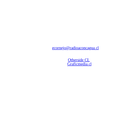
NOSOTROS
Con 60 años de trayectoria, somos líderes en transmisiones informativas y
deportivas.
Contáctanos:
ecornejo@radioaconcagua.cl
Copyright 2026 | Radio Aconcagua
Desarrollado por
Otherside CL
Mantención Web:
Graficmedia.cl
SÍGUENOS