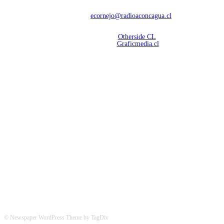
deportivas.
Contáctanos:
ecornejo@radioaconcagua.cl
Copyright 2026 | Radio Aconcagua
Desarrollado por
Otherside CL
Mantención Web:
Graficmedia.cl
SÍGUENOS
© Newspaper WordPress Theme by TagDiv