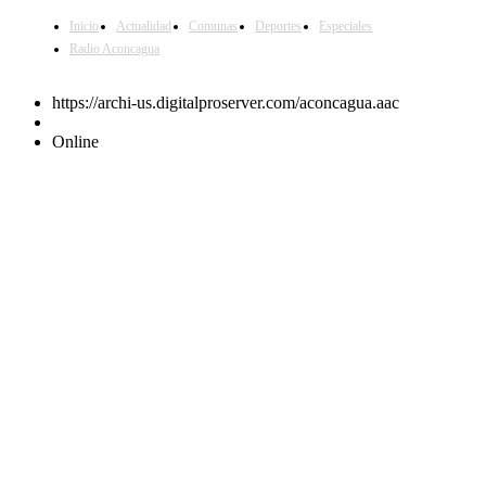
Inicio
Actualidad
Comunas
Deportes
Especiales
Radio Aconcagua
https://archi-us.digitalproserver.com/aconcagua.aac
Online