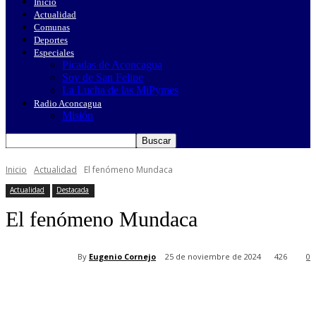
Inicio
Actualidad
Comunas
Deportes
Especiales
Picadas de Aconcagua
Soy de San Felipe
La Lucha de las MiPymes
Radio Aconcagua
Misión
Inicio
Actualidad
El fenómeno Mundaca
Actualidad
Destacada
El fenómeno Mundaca
By
Eugenio Cornejo
25 de noviembre de 2024
426
0