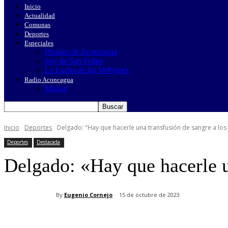
Inicio
Actualidad
Comunas
Deportes
Especiales
Picadas de Aconcagua
Soy de San Felipe
La Lucha de las MiPymes
Radio Aconcagua
Misión
Inicio
Deportes
Delgado: "Hay que hacerle una transfusión de sangre a los
Deportes
Destacada
Delgado: «Hay que hacerle u
By
Eugenio Cornejo
15 de octubre de 2023
Cuota