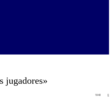
os jugadores»
1848
0