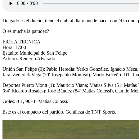
Delgado es el dueño, tiene el club al día y puede hacer con él lo que q
O es mucha la patudez?
FICHA TÉCNICA
Hora: 17:00
Estadio: Municipal de San Felipe
Árbitro: Reinerio Alvarado
Unión San Felipe (0): Pablo Heredia; Yerko González, Ignacio Meza
Jara, Zederick Vega (70′ Josepablo Monreal), Mario Briceño. DT. J
Deportes Puerto Montt (1): Mauricio Viana; Matías Silva (51′ Matías 
(84′ Ricardo Rosales); José Bández (84′ Matías Colossi), Camilo Meli
Goles: 0-1, 90+1′ Matías Colossi.
Este es el compacto del partido. Gentileza de TNT Sports.