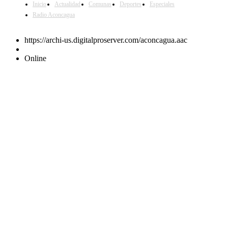
Inicio
Actualidad
Comunas
Deportes
Especiales
Radio Aconcagua
https://archi-us.digitalproserver.com/aconcagua.aac
Online