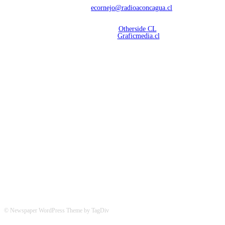
Contáctanos:
ecornejo@radioaconcagua.cl
Copyright 2026 | Radio Aconcagua
Desarrollado por
Otherside CL
Mantención Web:
Graficmedia.cl
SÍGUENOS
© Newspaper WordPress Theme by TagDiv