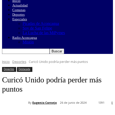
Inicio
Actualidad
Comunas
Deportes
Especiales
Picadas de Aconcagua
Soy de San Felipe
La Lucha de las MiPymes
Radio Aconcagua
Misión
Inicio
Deportes
Curicó Unido podría perder más puntos
Deportes
Destacada
Curicó Unido podría perder más
puntos
By
Eugenio Cornejo
26 de junio de 2024
1391
0