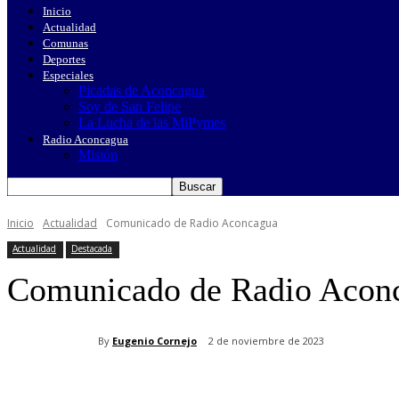
Inicio
Actualidad
Comunas
Deportes
Especiales
Picadas de Aconcagua
Soy de San Felipe
La Lucha de las MiPymes
Radio Aconcagua
Misión
Inicio
Actualidad
Comunicado de Radio Aconcagua
Actualidad
Destacada
Comunicado de Radio Acon
By
Eugenio Cornejo
2 de noviembre de 2023
Cuota