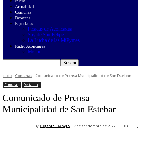
Inicio
Actualidad
Comunas
Deportes
Especiales
Picadas de Aconcagua
Soy de San Felipe
La Lucha de las MiPymes
Radio Aconcagua
Misión
Inicio
Comunas
Comunicado de Prensa Municipalidad de San Esteban
Comunas
Destacada
Comunicado de Prensa
Municipalidad de San Esteban
By
Eugenio Cornejo
7 de septiembre de 2022
603
0