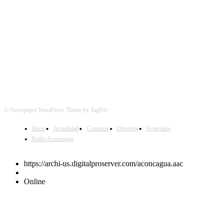
© Newspaper WordPress Theme by TagDiv
Inicio
Actualidad
Comunas
Deportes
Especiales
Radio Aconcagua
https://archi-us.digitalproserver.com/aconcagua.aac
Online