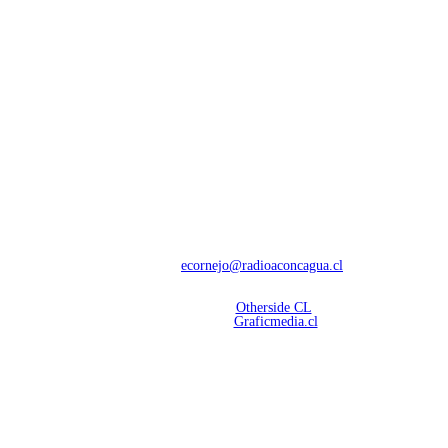
NOSOTROS
Con 60 años de trayectoria, somos líderes en transmisiones informativas y
deportivas.
Contáctanos:
ecornejo@radioaconcagua.cl
Copyright 2026 | Radio Aconcagua
Desarrollado por
Otherside CL
Mantención Web:
Graficmedia.cl
SÍGUENOS