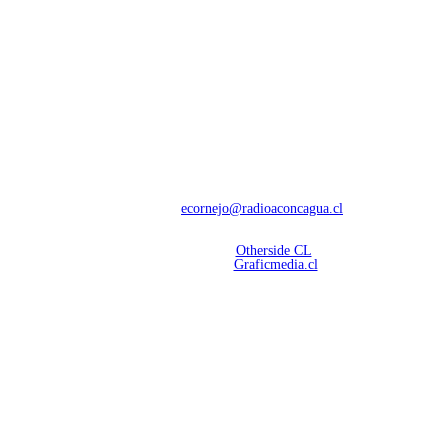
NOSOTROS
Con 60 años de trayectoria, somos líderes en transmisiones informativas y
deportivas.
Contáctanos:
ecornejo@radioaconcagua.cl
Copyright 2026 | Radio Aconcagua
Desarrollado por
Otherside CL
Mantención Web:
Graficmedia.cl
SÍGUENOS