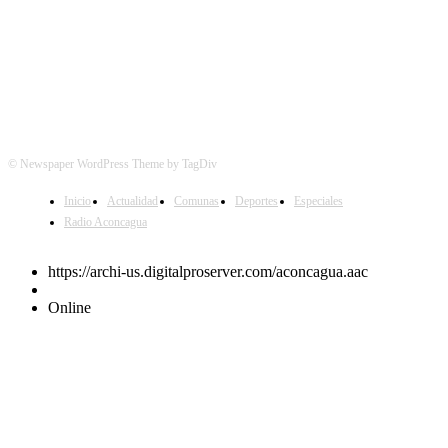
© Newspaper WordPress Theme by TagDiv
Inicio
Actualidad
Comunas
Deportes
Especiales
Radio Aconcagua
https://archi-us.digitalproserver.com/aconcagua.aac
Online