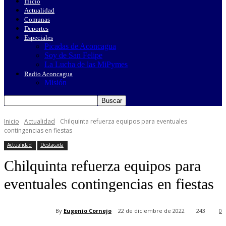
Inicio
Actualidad
Comunas
Deportes
Especiales
Picadas de Aconcagua
Soy de San Felipe
La Lucha de las MiPymes
Radio Aconcagua
Misión
Inicio
Actualidad
Chilquinta refuerza equipos para eventuales
contingencias en fiestas
Actualidad
Destacada
Chilquinta refuerza equipos para
eventuales contingencias en fiestas
By
Eugenio Cornejo
22 de diciembre de 2022
243
0