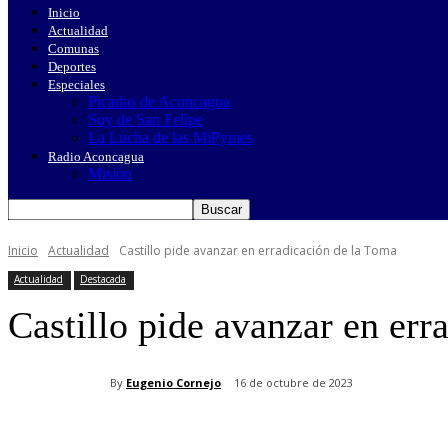
Inicio
Actualidad
Comunas
Deportes
Especiales
Picadas de Aconcagua
Soy de San Felipe
La Lucha de las MiPymes
Radio Aconcagua
Misión
Inicio
Actualidad
Castillo pide avanzar en erradicación de la Toma
Actualidad
Destacada
Castillo pide avanzar en err
By
Eugenio Cornejo
16 de octubre de 2023
Cuota