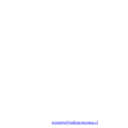
NOSOTROS
Con 60 años de trayectoria, somos líderes en transmisiones informativas y
deportivas.
Contáctanos:
ecornejo@radioaconcagua.cl