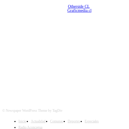
Copyright 2026 | Radio Aconcagua
Desarrollado por
Otherside CL
Mantención Web:
Graficmedia.cl
SÍGUENOS
© Newspaper WordPress Theme by TagDiv
Inicio
Actualidad
Comunas
Deportes
Especiales
Radio Aconcagua