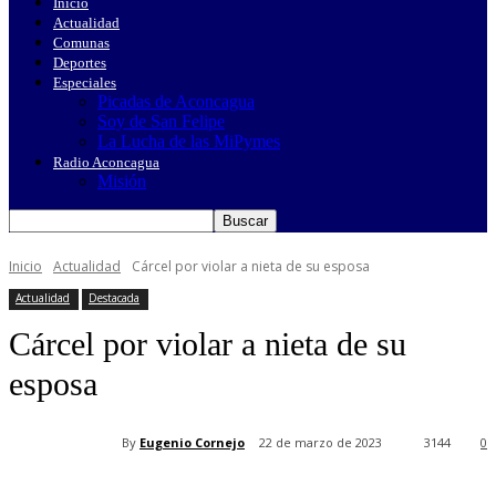
Inicio
Actualidad
Comunas
Deportes
Especiales
Picadas de Aconcagua
Soy de San Felipe
La Lucha de las MiPymes
Radio Aconcagua
Misión
Inicio
Actualidad
Cárcel por violar a nieta de su esposa
Actualidad
Destacada
Cárcel por violar a nieta de su
esposa
By
Eugenio Cornejo
22 de marzo de 2023
3144
0