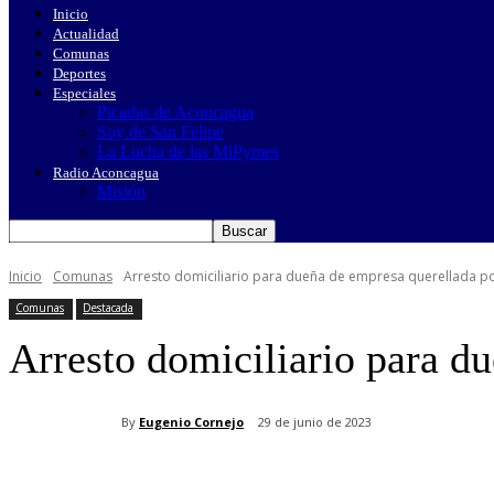
Inicio
Actualidad
Comunas
Deportes
Especiales
Picadas de Aconcagua
Soy de San Felipe
La Lucha de las MiPymes
Radio Aconcagua
Misión
Inicio
Comunas
Arresto domiciliario para dueña de empresa querellada po
Comunas
Destacada
Arresto domiciliario para d
By
Eugenio Cornejo
29 de junio de 2023
Cuota