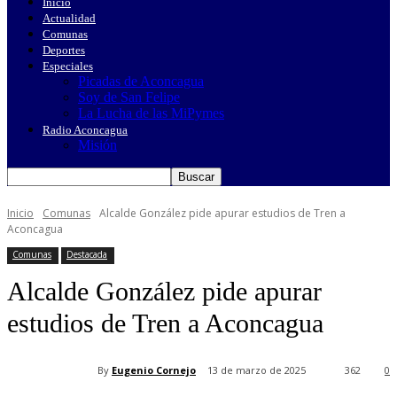
Inicio
Actualidad
Comunas
Deportes
Especiales
Picadas de Aconcagua
Soy de San Felipe
La Lucha de las MiPymes
Radio Aconcagua
Misión
Inicio
Comunas
Alcalde González pide apurar estudios de Tren a
Aconcagua
Comunas
Destacada
Alcalde González pide apurar
estudios de Tren a Aconcagua
By
Eugenio Cornejo
13 de marzo de 2025
362
0