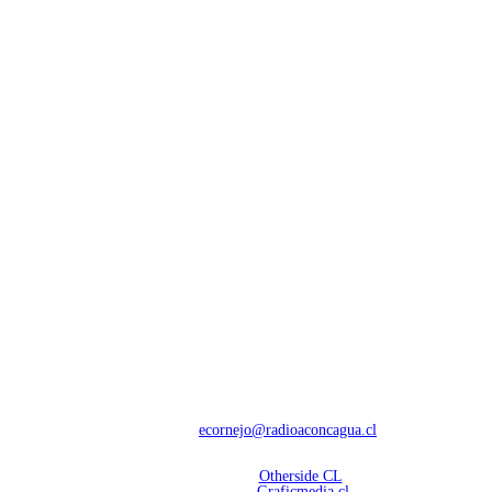
NOSOTROS
Con 60 años de trayectoria, somos líderes en transmisiones informativas y
deportivas.
Contáctanos:
ecornejo@radioaconcagua.cl
Copyright 2026 | Radio Aconcagua
Desarrollado por
Otherside CL
Mantención Web:
Graficmedia.cl