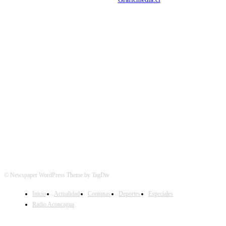
SÍGUENOS
© Newspaper WordPress Theme by TagDiv
Inicio
Actualidad
Comunas
Deportes
Especiales
Radio Aconcagua