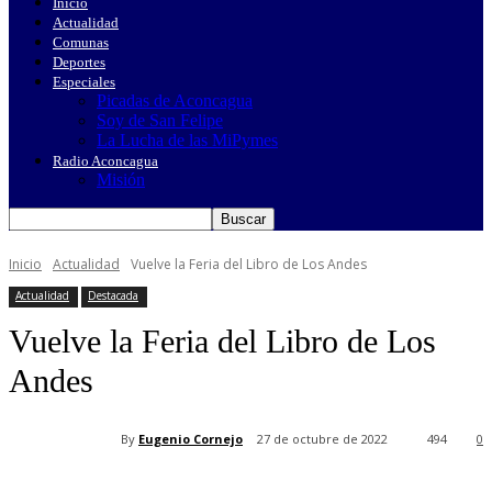
Inicio
Actualidad
Comunas
Deportes
Especiales
Picadas de Aconcagua
Soy de San Felipe
La Lucha de las MiPymes
Radio Aconcagua
Misión
Inicio
Actualidad
Vuelve la Feria del Libro de Los Andes
Actualidad
Destacada
Vuelve la Feria del Libro de Los
Andes
By
Eugenio Cornejo
27 de octubre de 2022
494
0