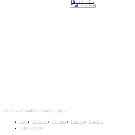
Desarrollado por
Otherside CL
Mantención Web:
Graficmedia.cl
SÍGUENOS
© Newspaper WordPress Theme by TagDiv
Inicio
Actualidad
Comunas
Deportes
Especiales
Radio Aconcagua