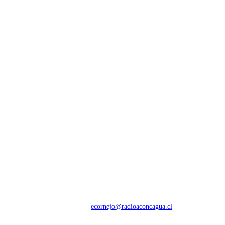
NOSOTROS
Con 60 años de trayectoria, somos líderes en transmisiones informativas y
deportivas.
Contáctanos:
ecornejo@radioaconcagua.cl
Copyright 2026 | Radio Aconcagua