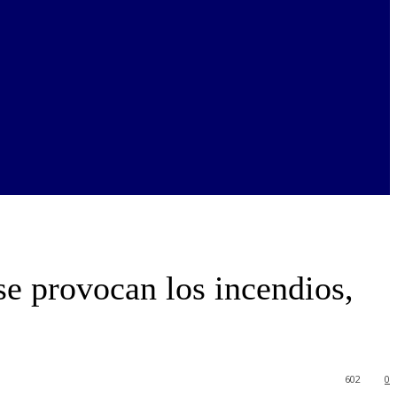
e provocan los incendios,
602
0