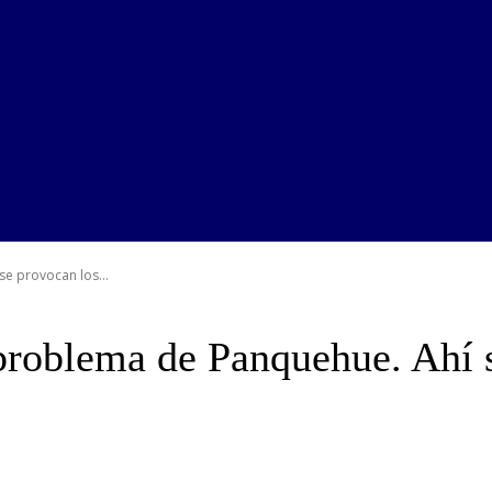
e provocan los...
problema de Panquehue. Ahí s