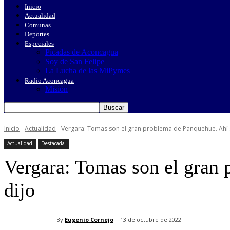
Inicio
Actualidad
Comunas
Deportes
Especiales
Picadas de Aconcagua
Soy de San Felipe
La Lucha de las MiPymes
Radio Aconcagua
Misión
Inicio
Actualidad
Vergara: Tomas son el gran problema de Panquehue. Ahí s
Actualidad
Destacada
Vergara: Tomas son el gran 
dijo
By
Eugenio Cornejo
13 de octubre de 2022