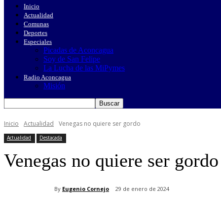
Inicio
Actualidad
Comunas
Deportes
Especiales
Picadas de Aconcagua
Soy de San Felipe
La Lucha de las MiPymes
Radio Aconcagua
Misión
Inicio
Actualidad
Venegas no quiere ser gordo
Actualidad
Destacada
Venegas no quiere ser gordo
By
Eugenio Cornejo
29 de enero de 2024
Cuota