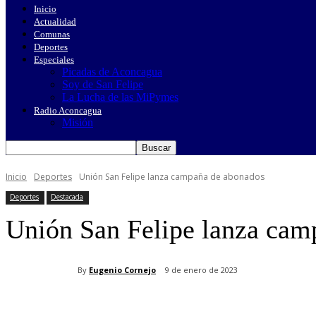
Inicio
Actualidad
Comunas
Deportes
Especiales
Picadas de Aconcagua
Soy de San Felipe
La Lucha de las MiPymes
Radio Aconcagua
Misión
Inicio
Deportes
Unión San Felipe lanza campaña de abonados
Deportes
Destacada
Unión San Felipe lanza cam
By
Eugenio Cornejo
9 de enero de 2023
Cuota