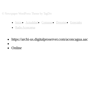
© Newspaper WordPress Theme by TagDiv
Inicio
Actualidad
Comunas
Deportes
Especiales
Radio Aconcagua
https://archi-us.digitalproserver.com/aconcagua.aac
Online