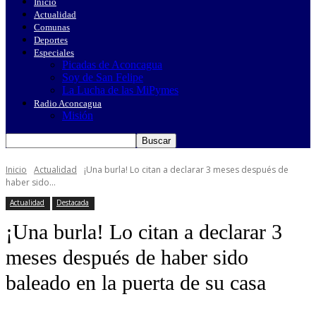
Inicio
Actualidad
Comunas
Deportes
Especiales
Picadas de Aconcagua
Soy de San Felipe
La Lucha de las MiPymes
Radio Aconcagua
Misión
Inicio
Actualidad
¡Una burla! Lo citan a declarar 3 meses después de
haber sido...
Actualidad
Destacada
¡Una burla! Lo citan a declarar 3
meses después de haber sido
baleado en la puerta de su casa