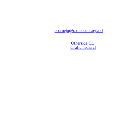
NOSOTROS
Con 60 años de trayectoria, somos líderes en transmisiones informativas y
deportivas.
Contáctanos:
ecornejo@radioaconcagua.cl
Copyright 2026 | Radio Aconcagua
Desarrollado por
Otherside CL
Mantención Web:
Graficmedia.cl
SÍGUENOS