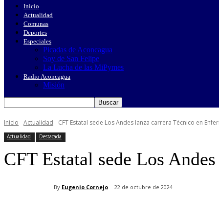
Inicio
Actualidad
Comunas
Deportes
Especiales
Picadas de Aconcagua
Soy de San Felipe
La Lucha de las MiPymes
Radio Aconcagua
Misión
Inicio
Actualidad
CFT Estatal sede Los Andes lanza carrera Técnico en Enfe
Actualidad
Destacada
CFT Estatal sede Los Andes 
By
Eugenio Cornejo
22 de octubre de 2024
Cuota