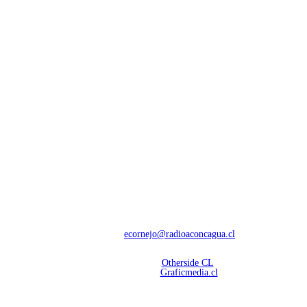
NOSOTROS
Con 60 años de trayectoria, somos líderes en transmisiones informativas y
deportivas.
Contáctanos:
ecornejo@radioaconcagua.cl
Copyright 2026 | Radio Aconcagua
Desarrollado por
Otherside CL
Mantención Web:
Graficmedia.cl