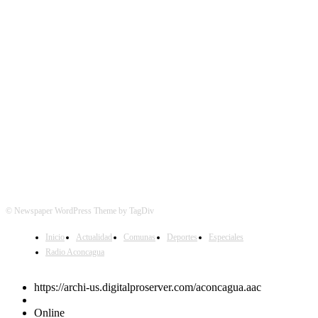
SÍGUENOS
© Newspaper WordPress Theme by TagDiv
Inicio
Actualidad
Comunas
Deportes
Especiales
Radio Aconcagua
https://archi-us.digitalproserver.com/aconcagua.aac
Online