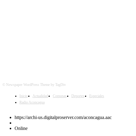
SÍGUENOS
© Newspaper WordPress Theme by TagDiv
Inicio
Actualidad
Comunas
Deportes
Especiales
Radio Aconcagua
https://archi-us.digitalproserver.com/aconcagua.aac
Online