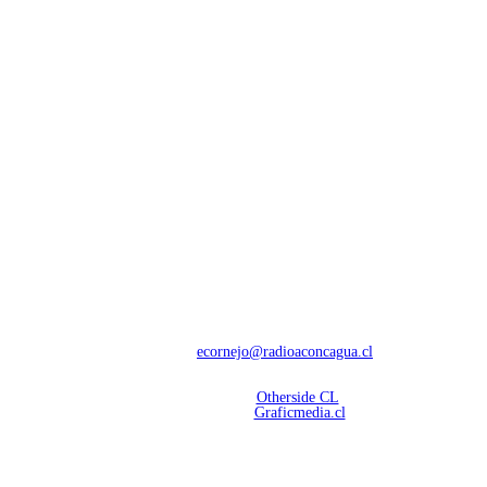
NOSOTROS
Con 60 años de trayectoria, somos líderes en transmisiones informativas y
deportivas.
Contáctanos:
ecornejo@radioaconcagua.cl
Copyright 2026 | Radio Aconcagua
Desarrollado por
Otherside CL
Mantención Web:
Graficmedia.cl