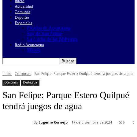
Inicio
Actualidad
Comunas
Deportes
Especiales
Picadas de Aconcagua
Soy de San Felipe
La Lucha de las MiPymes
Radio Aconcagua
Misión
Inicio
Comunas
San Felipe: Parque Estero Quilpué tendrá juegos de agua
Comunas
Destacada
San Felipe: Parque Estero Quilpué
tendrá juegos de agua
By
Eugenio Cornejo
17 de diciembre de 2024
506
0