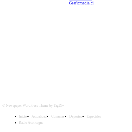
Mantención Web:
Graficmedia.cl
SÍGUENOS
© Newspaper WordPress Theme by TagDiv
Inicio
Actualidad
Comunas
Deportes
Especiales
Radio Aconcagua