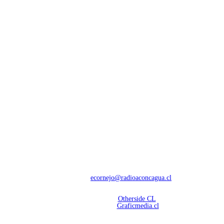
NOSOTROS
Con 60 años de trayectoria, somos líderes en transmisiones informativas y
deportivas.
Contáctanos:
ecornejo@radioaconcagua.cl
Copyright 2026 | Radio Aconcagua
Desarrollado por
Otherside CL
Mantención Web:
Graficmedia.cl