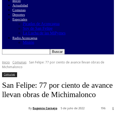
Inicio
Actualidad
Comunas
Deportes
Especiales
Picadas de Aconcagua
Soy de San Felipe
La Lucha de las MiPymes
Radio Aconcagua
Misión
Inicio
Comunas
San Felipe: 77 por ciento de avance llevan obras de
Michimalonco
Comunas
San Felipe: 77 por ciento de avance
llevan obras de Michimalonco
By
Eugenio Cornejo
5 de julio de 2022
196
0