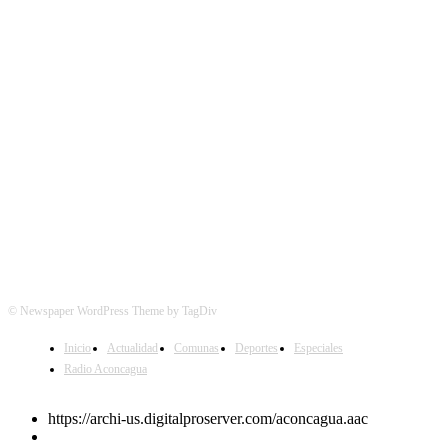
SÍGUENOS
© Newspaper WordPress Theme by TagDiv
Inicio
Actualidad
Comunas
Deportes
Especiales
Radio Aconcagua
https://archi-us.digitalproserver.com/aconcagua.aac