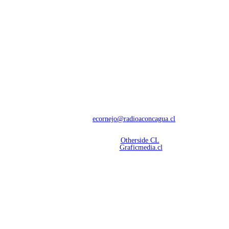
NOSOTROS
Con 60 años de trayectoria, somos líderes en transmisiones informativas y
deportivas.
Contáctanos:
ecornejo@radioaconcagua.cl
Copyright 2026 | Radio Aconcagua
Desarrollado por
Otherside CL
Mantención Web:
Graficmedia.cl
SÍGUENOS