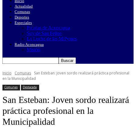
Inicio
Actualidad
Comunas
Deportes
Especiales
Picadas de Aconcagua
Soy de San Felipe
La Lucha de las MiPymes
Radio Aconcagua
Misión
Inicio
Comunas
San Esteban: Joven sordo realizará práctica profesional
en la Municipalidad
Comunas
Destacada
San Esteban: Joven sordo realizará
práctica profesional en la
Municipalidad