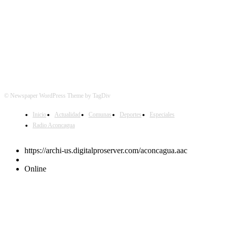
© Newspaper WordPress Theme by TagDiv
Inicio
Actualidad
Comunas
Deportes
Especiales
Radio Aconcagua
https://archi-us.digitalproserver.com/aconcagua.aac
Online