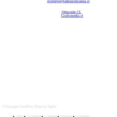
Contáctanos:
ecornejo@radioaconcagua.cl
Copyright 2026 | Radio Aconcagua
Desarrollado por
Otherside CL
Mantención Web:
Graficmedia.cl
SÍGUENOS
© Newspaper WordPress Theme by TagDiv
Inicio
Actualidad
Comunas
Deportes
Especiales