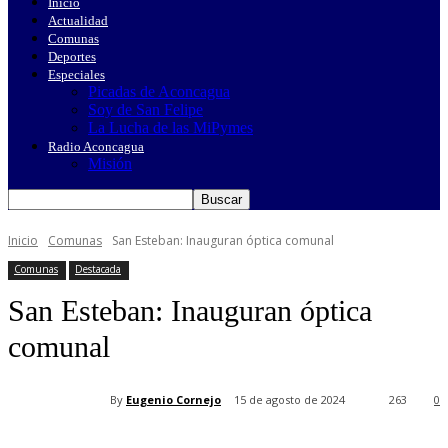
Inicio
Actualidad
Comunas
Deportes
Especiales
Picadas de Aconcagua
Soy de San Felipe
La Lucha de las MiPymes
Radio Aconcagua
Misión
Inicio
Comunas
San Esteban: Inauguran óptica comunal
Comunas
Destacada
San Esteban: Inauguran óptica
comunal
By
Eugenio Cornejo
15 de agosto de 2024
263
0